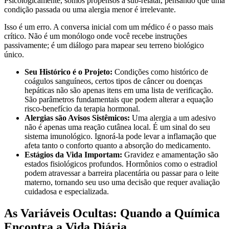
Psicologicamente, somos propensos a sub-relatar, pensando que uma
condição passada ou uma alergia menor é irrelevante.
Isso é um erro. A conversa inicial com um médico é o passo mais
crítico. Não é um monólogo onde você recebe instruções
passivamente; é um diálogo para mapear seu terreno biológico
único.
Seu Histórico é o Projeto:
Condições como histórico de
coágulos sanguíneos, certos tipos de câncer ou doenças
hepáticas não são apenas itens em uma lista de verificação.
São parâmetros fundamentais que podem alterar a equação
risco-benefício da terapia hormonal.
Alergias são Avisos Sistêmicos:
Uma alergia a um adesivo
não é apenas uma reação cutânea local. É um sinal do seu
sistema imunológico. Ignorá-la pode levar a inflamação que
afeta tanto o conforto quanto a absorção do medicamento.
Estágios da Vida Importam:
Gravidez e amamentação são
estados fisiológicos profundos. Hormônios como o estradiol
podem atravessar a barreira placentária ou passar para o leite
materno, tornando seu uso uma decisão que requer avaliação
cuidadosa e especializada.
As Variáveis Ocultas: Quando a Química
Encontra a Vida Diária