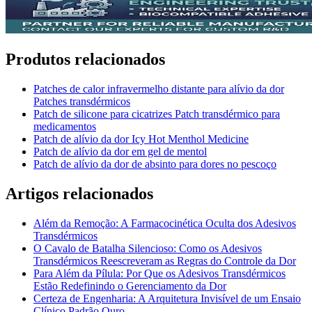
Produtos relacionados
Patches de calor infravermelho distante para alívio da dor
Patches transdérmicos
Patch de silicone para cicatrizes Patch transdérmico para
medicamentos
Patch de alívio da dor Icy Hot Menthol Medicine
Patch de alívio da dor em gel de mentol
Patch de alívio da dor de absinto para dores no pescoço
Artigos relacionados
Além da Remoção: A Farmacocinética Oculta dos Adesivos
Transdérmicos
O Cavalo de Batalha Silencioso: Como os Adesivos
Transdérmicos Reescreveram as Regras do Controle da Dor
Para Além da Pílula: Por Que os Adesivos Transdérmicos
Estão Redefinindo o Gerenciamento da Dor
Certeza de Engenharia: A Arquitetura Invisível de um Ensaio
Clínico Padrão Ouro